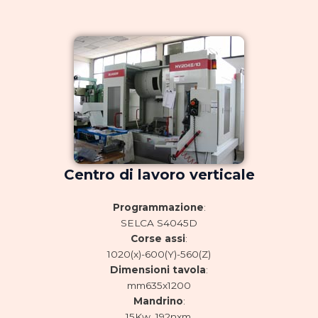
Centro di lavoro verticale
Programmazione
:
SELCA S4045D
Corse assi
:
1020(x)-600(Y)-560(Z)
Dimensioni tavola
:
mm635x1200
Mandrino
:
15Kw, 192nxm,