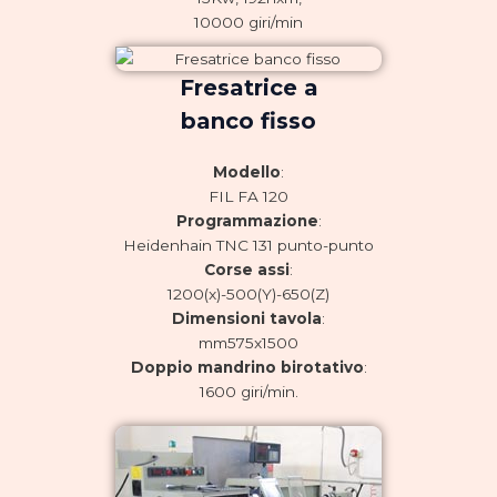
10000 giri/min
Fresatrice a
banco fisso
Modello
:
FIL FA 120
Programmazione
:
Heidenhain TNC 131 punto-punto
Corse assi
:
1200(x)-500(Y)-650(Z)
Dimensioni tavola
:
mm575x1500
Doppio mandrino birotativo
:
1600 giri/min.