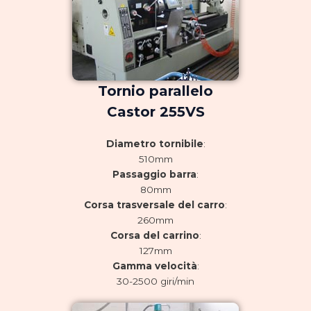
Tornio parallelo
Castor 255VS
Diametro tornibile
:
510mm
Passaggio barra
:
80mm
Corsa trasversale del carro
:
260mm
Corsa del carrino
:
127mm
Gamma velocità
:
30-2500 giri/min