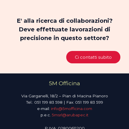
E' alla ricerca di collaborazioni?
Deve effettuate lavorazioni di
precisione in questo settore?
Ci contatti subito
5M Officina
Via Garganelli, 18/2 – Pian di Macina Pianoro
Tel.: 051 199 83 598 | Fax: 051 199 83 599
e-mail:
info@5mofficina.com
p.e.c.
5msrl@arubapec.it
P.IVA: 02800611200