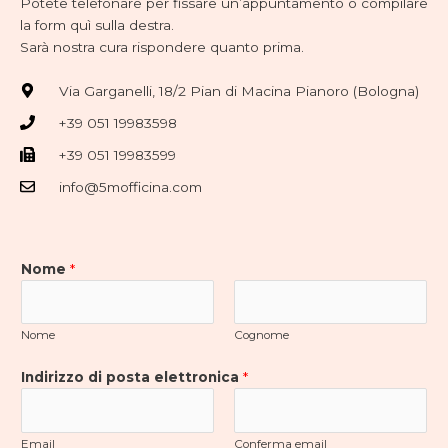
Potete telefonare per fissare un’appuntamento o compilare
la form quì sulla destra.
Sarà nostra cura rispondere quanto prima.
Via Garganelli, 18/2 Pian di Macina Pianoro (Bologna)
+39 051 19983598
+39 051 19983599
info@5mofficina.com
Nome
*
Nome
Cognome
Indirizzo di posta elettronica
*
Email
Conferma email