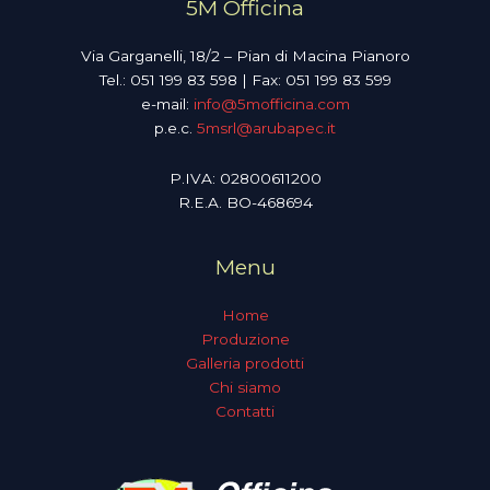
5M Officina
Via Garganelli, 18/2 – Pian di Macina Pianoro
Tel.: 051 199 83 598 | Fax: 051 199 83 599
e-mail:
info@5mofficina.com
p.e.c.
5msrl@arubapec.it
P.IVA: 02800611200
R.E.A. BO-468694
Menu
Home
Produzione
Galleria prodotti
Chi siamo
Contatti