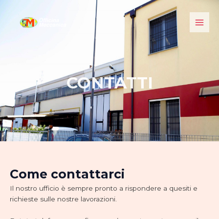
Vai
Main
al
Men
contenuto
CONTATTI
Come contattarci
Il nostro ufficio è sempre pronto a rispondere a quesiti e
richieste sulle nostre lavorazioni.